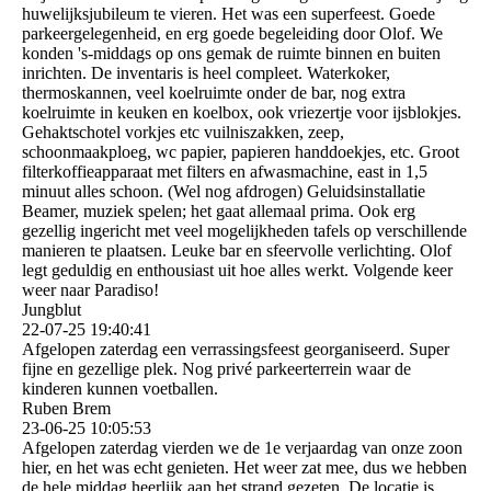
huwelijksjubileum te vieren. Het was een superfeest. Goede
parkeergelegenheid, en erg goede begeleiding door Olof. We
konden 's-middags op ons gemak de ruimte binnen en buiten
inrichten. De inventaris is heel compleet. Waterkoker,
thermoskannen, veel koelruimte onder de bar, nog extra
koelruimte in keuken en koelbox, ook vriezertje voor ijsblokjes.
Gehaktschotel vorkjes etc vuilniszakken, zeep,
schoonmaakploeg, wc papier, papieren handdoekjes, etc. Groot
filterkoffieapparaat met filters en afwasmachine, east in 1,5
minuut alles schoon. (Wel nog afdrogen) Geluidsinstallatie
Beamer, muziek spelen; het gaat allemaal prima. Ook erg
gezellig ingericht met veel mogelijkheden tafels op verschillende
manieren te plaatsen. Leuke bar en sfeervolle verlichting. Olof
legt geduldig en enthousiast uit hoe alles werkt. Volgende keer
weer naar Paradiso!
Jungblut
22-07-25
19:40:41
Afgelopen zaterdag een verrassingsfeest georganiseerd. Super
fijne en gezellige plek. Nog privé parkeerterrein waar de
kinderen kunnen voetballen.
Ruben Brem
23-06-25
10:05:53
Afgelopen zaterdag vierden we de 1e verjaardag van onze zoon
hier, en het was echt genieten. Het weer zat mee, dus we hebben
de hele middag heerlijk aan het strand gezeten. De locatie is