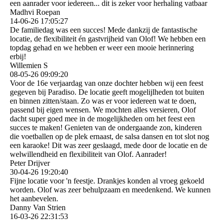
een aanrader voor iedereen... dit is zeker voor herhaling vatbaar
Madhvi Roepan
14-06-26
17:05:27
De familiedag was een succes! Mede dankzij de fantastische
locatie, de flexibiliteit én gastvrijheid van Olof! We hebben een
topdag gehad en we hebben er weer een mooie herinnering
erbij!
Willemien S
08-05-26
09:09:20
Voor de 16e verjaardag van onze dochter hebben wij een feest
gegeven bij Paradiso. De locatie geeft mogelijlheden tot buiten
en binnen zitten/staan. Zo was er voor iedereen wat te doen,
passend bij eigen wensen. We mochten alles versieren, Olof
dacht super goed mee in de mogelijkheden om het feest een
succes te maken! Genieten van de ondergaande zon, kinderen
die voetballen op de plek ernaast, de salsa dansen en tot slot nog
een karaoke! Dit was zeer geslaagd, mede door de locatie en de
welwillendheid en flexibiliteit van Olof. Aanrader!
Peter Drijver
30-04-26
19:20:40
Fijne locatie voor 'n feestje. Drankjes konden al vroeg gekoeld
worden. Olof was zeer behulpzaam en meedenkend. We kunnen
het aanbevelen.
Danny Van Strien
16-03-26
22:31:53