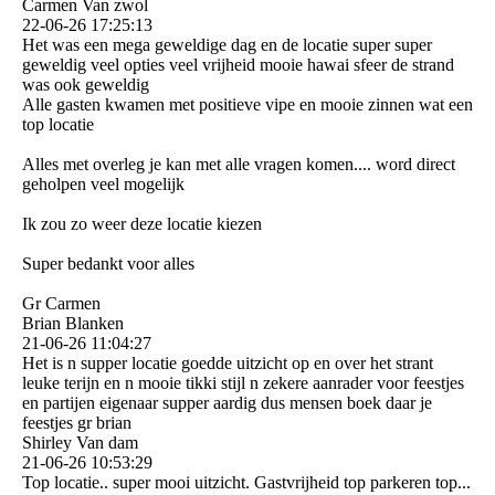
Carmen Van zwol
22-06-26
17:25:13
Het was een mega geweldige dag en de locatie super super
geweldig veel opties veel vrijheid mooie hawai sfeer de strand
was ook geweldig
Alle gasten kwamen met positieve vipe en mooie zinnen wat een
top locatie
Alles met overleg je kan met alle vragen komen.... word direct
geholpen veel mogelijk
Ik zou zo weer deze locatie kiezen
Super bedankt voor alles
Gr Carmen
Brian Blanken
21-06-26
11:04:27
Het is n supper locatie goedde uitzicht op en over het strant
leuke terijn en n mooie tikki stijl n zekere aanrader voor feestjes
en partijen eigenaar supper aardig dus mensen boek daar je
feestjes gr brian
Shirley Van dam
21-06-26
10:53:29
Top locatie.. super mooi uitzicht. Gastvrijheid top parkeren top...