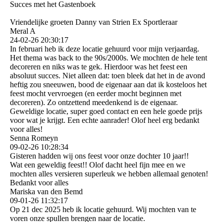
Succes met het Gastenboek
Vriendelijke groeten Danny van Strien Ex Sportleraar
Meral A
24-02-26
20:30:17
In februari heb ik deze locatie gehuurd voor mijn verjaardag.
Het thema was back to the 90s/2000s. We mochten de hele tent
decoreren en niks was te gek. Hierdoor was het feest een
absoluut succes. Niet alleen dat: toen bleek dat het in de avond
heftig zou sneeuwen, bood de eigenaar aan dat ik kosteloos het
feest mocht vervroegen (en eerder mocht beginnen met
decoreren). Zo ontzettend meedenkend is de eigenaar.
Geweldige locatie, super goed contact en een hele goede prijs
voor wat je krijgt. Een echte aanrader! Olof heel erg bedankt
voor alles!
Senna Romeyn
09-02-26
10:28:34
Gisteren hadden wij ons feest voor onze dochter 10 jaar!!
Wat een geweldig feest!! Olof dacht heel fijn mee en we
mochten alles versieren superleuk we hebben allemaal genoten!
Bedankt voor alles
Mariska van den Bemd
09-01-26
11:32:17
Op 21 dec 2025 heb ik locatie gehuurd. Wij mochten van te
voren onze spullen brengen naar de locatie.