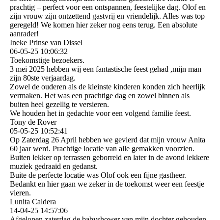
prachtig – perfect voor een ontspannen, feestelijke dag. Olof en
zijn vrouw zijn ontzettend gastvrij en vriendelijk. Alles was top
geregeld! We komen hier zeker nog eens terug. Een absolute
aanrader!
Ineke Prinse van Dissel
06-05-25
10:06:32
Toekomstige bezoekers.
3 mei 2025 hebben wij een fantastische feest gehad ,mijn man
zijn 80ste verjaardag.
Zowel de ouderen als de kleinste kinderen konden zich heerlijk
vermaken. Het was een prachtige dag en zowel binnen als
buiten heel gezellig te versieren.
We houden het in gedachte voor een volgend familie feest.
Tony de Rover
05-05-25
10:52:41
Op Zaterdag 26 April hebben we gevierd dat mijn vrouw Anita
60 jaar werd. Prachtige locatie van alle gemakken voorzien.
Buiten lekker op terrassen geborreld en later in de avond lekkere
muziek gedraaid en gedanst.
Buite de perfecte locatie was Olof ook een fijne gastheer.
Bedankt en hier gaan we zeker in de toekomst weer een feestje
vieren.
Lunita Caldera
14-04-25
14:57:06
Afgelopen zaterdag de babyshower van mijn dochter gehouden