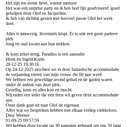
Het zijn ten eerste lieve, warme mensen
Het was een surprise party en ik ben heel fijn geadviseerd /goed
geholpen door Olof en Jacqueline.
Ik heb van dichtbij gezien met hoeveel passie Olof het werk
doet.
Alles is aanwezig. Inventaris klopt. Er is ook een grote parkeer
plek
Jong en oud kwam aan hun trekken
Ik kom zeker terug. Paradiso is een aanrader
Henk en Ingrid Kanis
28-12-25
19:30:16
Op 24-12-2025 mochten we in deze fantastische accommodatie
de verjaardag vieren van mijn vrouw die 60 jaar werd.
We hebben een geweldige avond gehad en de gasten waren
onder de indruk van deze plek.
Gezellig, knus en alles kon en mocht.
Wij raden een ieder die een feest wil geven deze accommodatie
aan.
Onze dank gaat uit naar Olof de eigenaar.
Alles wat we besproken hebben met elkaar verliep vlekkeloos.
Diny Weener
01-09-25
09:57:59
Wij hebben deze locatie op 30 augustus gehuurd om ons 50 jarig